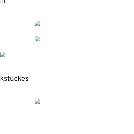
ch
ckstückes