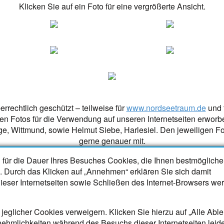
Klicken Sie auf ein Foto für eine vergrößerte Ansicht.
rrechtlich geschützt – teilweise für
www.nordseetraum.de
und t
en Fotos für die Verwendung auf unseren Internetseiten erwo
ge
, Wittmund, sowie Helmut Siebe, Harlesiel. Den jeweiligen Fot
gerne genauer mit.
 für die Dauer Ihres Besuches Cookies, die Ihnen bestmögliche
Inhalte
. Durch das Klicken auf „Annehmen“ erklären Sie sich damit
ieser Internetseiten sowie Schließen des Internet-Browsers we
Datenschutzerklärung
Gästebuch
e
Impressum
eglicher Cookies verweigern. Klicken Sie hierzu auf „Alle Able
e
Kontakt
nehmlichkeiten während des Besuchs dieser Internetseiten leid