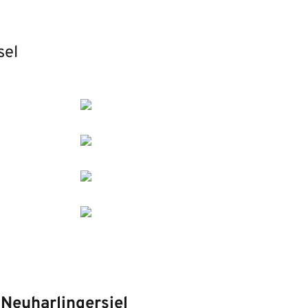
sel
d
Neuharlingersiel