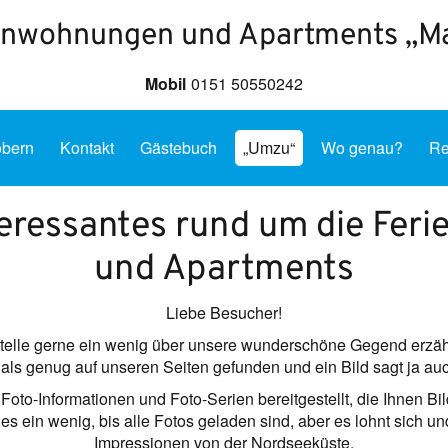
enwohnungen und Apartments „M
Mobil
0151 50550242
öbern
Kontakt
Gästebuch
„Umzu“
Wo genau?
Re
eressantes rund um die Fe
und Apartments
Liebe Besucher!
Stelle gerne ein wenig über unsere wunderschöne Gegend erzäh
als genug auf unseren Seiten gefunden und ein Bild sagt ja a
Foto-Informationen und Foto-Serien bereitgestellt, die Ihnen B
es ein wenig, bis alle Fotos geladen sind, aber es lohnt sich
Impressionen von der Nordseeküste.