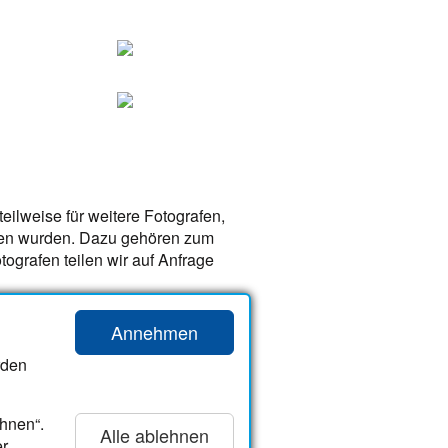
eilweise für weitere Fotografen,
rben wurden. Dazu gehören zum
ografen teilen wir auf Anfrage
Annehmen
rden
Stöbern
Startseite
„Umzu“
hnen“.
Alle ablehnen
Vermieter-Login
er