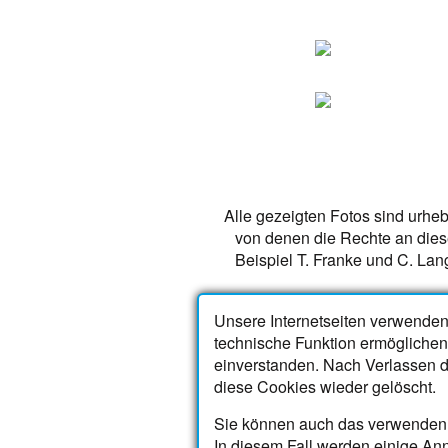
Alle gezeigten Fotos sind urhebe
von denen die Rechte an dies
Beispiel
T. Franke
und
C. Lan
Unsere Internetseiten verwenden
Kontakt
technische Funktion ermöglichen
einverstanden. Nach Verlassen d
Telefon
04974 251
diese Cookies wieder gelöscht.
Mobil
0151 50550242
info@neuharlingersiel-maack.d
Sie können auch das verwenden j
www.neuharlingersiel-maack.d
In diesem Fall werden einige An