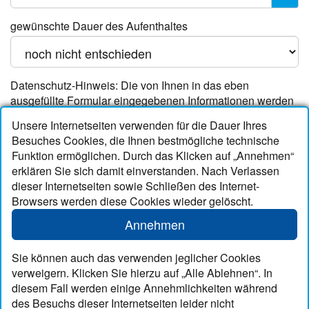
gewünschte Dauer des Aufenthaltes
Datenschutz-Hinweis: Die von Ihnen in das eben
ausgefüllte Formular eingegebenen Informationen werden
verschlüsselt übertragen und in unserer EDV gespeichert.
Unsere Internetseiten verwenden für die Dauer Ihres
Beachten Sie hierzu bitte unsere
Datenschutz-Erklärung
!
Besuches Cookies, die Ihnen bestmögliche technische
Funktion ermöglichen. Durch das Klicken auf „Annehmen“
Anfrage abschicken!
erklären Sie sich damit einverstanden. Nach Verlassen
dieser Internetseiten sowie Schließen des Internet-
Browsers werden diese Cookies wieder gelöscht.
Kontakt
Annehmen
Telefon
04974 251
Mobil
0151 50550242
Sie können auch das verwenden jeglicher Cookies
info@neuharlingersiel-maack.de
verweigern. Klicken Sie hierzu auf „Alle Ablehnen“. In
www.neuharlingersiel-maack.de
diesem Fall werden einige Annehmlichkeiten während
des Besuchs dieser Internetseiten leider nicht