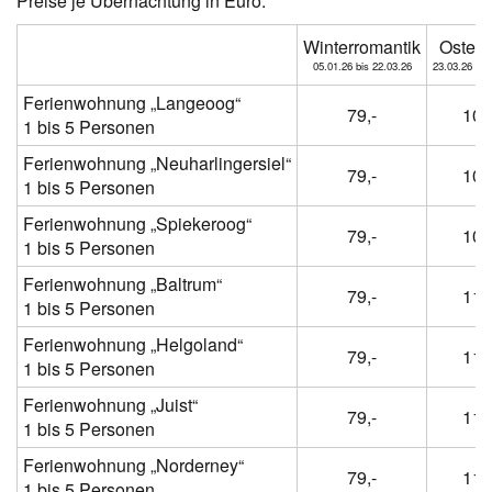
Preise je Übernachtung in Euro:
Winterromantik
Osterf
05.01.26 bis 22.03.26
23.03.26 bis
Ferienwohnung „Langeoog“
79,-
104
1 bis 5 Personen
Ferienwohnung „Neuharlingersiel“
79,-
104
1 bis 5 Personen
Ferienwohnung „Spiekeroog“
79,-
104
1 bis 5 Personen
Ferienwohnung „Baltrum“
79,-
114
1 bis 5 Personen
Ferienwohnung „Helgoland“
79,-
114
1 bis 5 Personen
Ferienwohnung „Juist“
79,-
114
1 bis 5 Personen
Ferienwohnung „Norderney“
79,-
114
1 bis 5 Personen