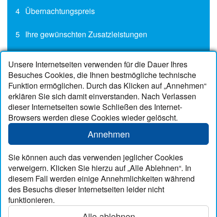
4
Übernachtungspreis
5
Ihre gewünschten Zusatzleistungen
6
Unsere Internetseiten verwenden für die Dauer Ihres
Buchungsbedingungen/unverbindliche
Besuches Cookies, die Ihnen bestmögliche technische
Buchungsanfrage
Funktion ermöglichen. Durch das Klicken auf „Annehmen“
erklären Sie sich damit einverstanden. Nach Verlassen
dieser Internetseiten sowie Schließen des Internet-
Browsers werden diese Cookies wieder gelöscht.
Kontakt
Annehmen
Telefon
04974 251
Mobil
0151 50550242
Sie können auch das verwenden jeglicher Cookies
info@neuharlingersiel-maack.de
verweigern. Klicken Sie hierzu auf „Alle Ablehnen“. In
www.neuharlingersiel-maack.de
diesem Fall werden einige Annehmlichkeiten während
des Besuchs dieser Internetseiten leider nicht
Inhalte
funktionieren.
Alle ablehnen