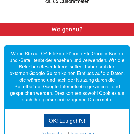
ca. 65 Quadratmeter
Wo genau?
Wenn Sie auf OK klicken, können Sie Google-Karten
und -Satellitenbilder ansehen und verwenden. Wir, die
Betreiber dieser Internetseiten, haben auf den
externen Google-Seiten keinen Einfluss auf die Daten,
die während und nach der Nutzung durch die
Betreiber der Google-Internetseite gesammelt und
gespeichert werden. Dies können sowohl Cookies als
auch Ihre personenbezogenen Daten sein.
OK! Los geht's!
Datenschutz
|
Impressum