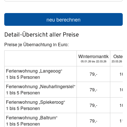
neu berechnen
Detail-Übersicht aller Preise
Preise je Übernachtung in Euro:
Winterromantik
Osterf
05.01.26 bis 22.03.26
23.03.26 bis
Ferienwohnung „Langeoog“
79,-
104
1 bis 5 Personen
Ferienwohnung „Neuharlingersiel“
79,-
104
1 bis 5 Personen
Ferienwohnung „Spiekeroog“
79,-
104
1 bis 5 Personen
Ferienwohnung „Baltrum“
79,-
114
1 bis 5 Personen