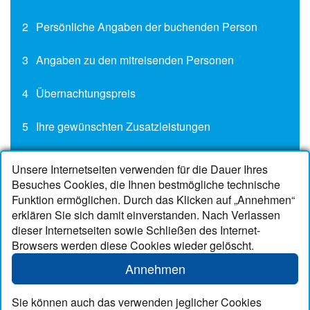
2
Persönliche Angaben der buchenden Person
3
Angaben zu den mitreisenden Personen
4
Übernachtungspreis
5
Ihre gewünschten Zusatzleistungen
6
Unsere Internetseiten verwenden für die Dauer Ihres
Buchungsbedingungen/unverbindliche
Besuches Cookies, die Ihnen bestmögliche technische
Buchungsanfrage
Funktion ermöglichen. Durch das Klicken auf „Annehmen“
erklären Sie sich damit einverstanden. Nach Verlassen
dieser Internetseiten sowie Schließen des Internet-
Browsers werden diese Cookies wieder gelöscht.
Kontakt
Annehmen
Telefon
04974 251
Mobil
0151 50550242
Sie können auch das verwenden jeglicher Cookies